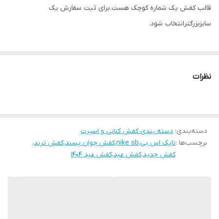
قالب کفش یک شماره کوچک هست.برای ثبت سفارش یک
نحوه بسته شدن
بندی
سایزبزرگترانتخاب شود.
کفش
نظرات
دسته‌بندی
:
دسته بندی کفش کتانی و اسپرت
برچسب‌ها :
نایک اس بی
،
nike sb
،
کفش جوان پسند
،
کفش ترند
،
کفش جدید
،
کفش عید
،
کفش عید 1404