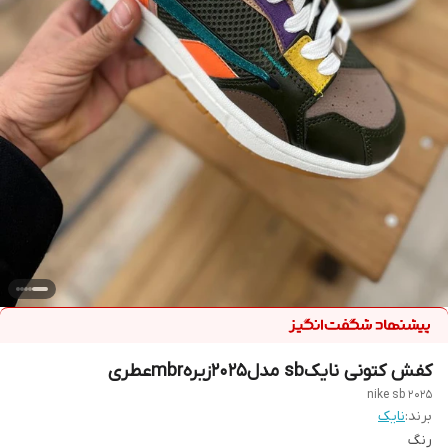
کفش کتونی نایکsb مدل2025زیرهmbrعطری
nike sb 2025
برند:
نایک
رنگ