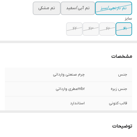
تم نارنجی/سبز
تم آبی/سفید
تم مشکی
سایز
44
43
42
41
مشخصات
جنس
چرم صنعتی وارداتی
جنس زیره
mbrعطری وارداتی
قالب کتونی
استاندارد
قابلیت شست و شو
دارد
توضیحات
موارد استفاده
روزمره