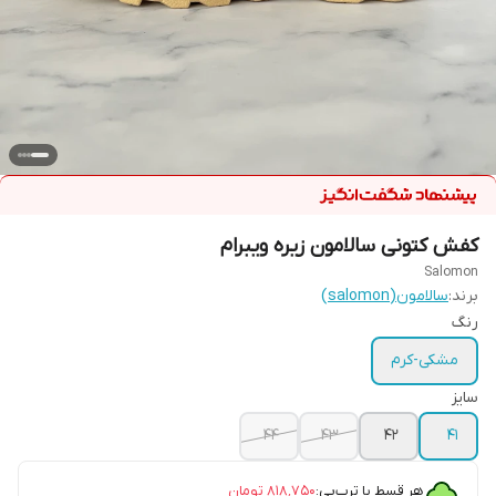
کفش کتونی سالامون زیره ویبرام
Salomon
برند:
سالامون(salomon)
رنگ
مشکی-کرم
سایز
44
43
42
41
هر قسط با ترب‌پی:
۸۱۸٬۷۵۰
تومان