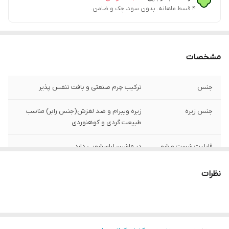
۴ قسط ماهانه. بدون سود، چک و ضامن.
مشخصات
جنس
ترکیب چرم صنعتی و بافت تنفس پذیر
جنس زیره
زیره ویبرام و ضد لغزش(جنس رابر) مناسب
طبیعت گردی و کوهنوردی
قابلیت شست و شو
در ماشین لباسشویی دارد
قالب کتونی
استاندارد
نظرات
کشور تولید کننده
زیره و رویه وارداتی مونتاژ ایران
موارد استفاده
روزمره، پیاده روی، کوهنوردی و طبیعت گردی