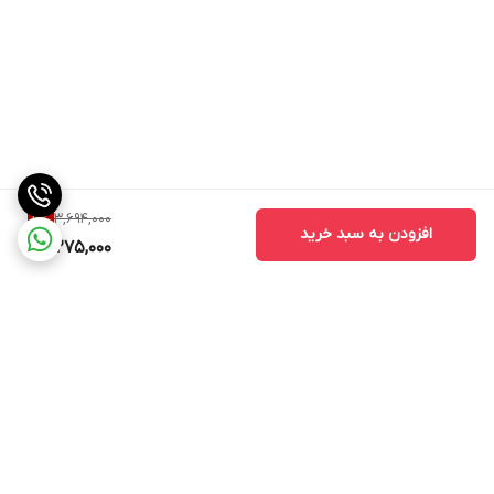
3,694,000
11
%
افزودن به سبد خرید
3,275,000
برگشت به بالا