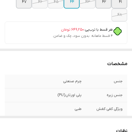
47
46
45
44
43
42
41
48
هر قسط با ترب‌پی:
۶۴۹٬۲۵۰
تومان
۴ قسط ماهانه. بدون سود، چک و ضامن.
مشخصات
جنس
چرم صنعتی
جنس زیره
پلی اورتان(PU)
ویژگی کفی کفش
طبی
نحوه بسته شدن
بندی
کفش
نظرات