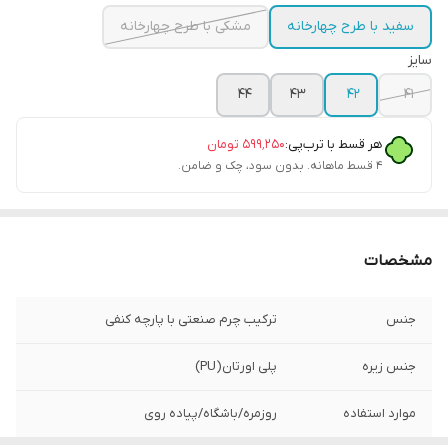
سفید با طرح چهارخانه
مشکی با طرح چهارخانه
سایز
44
43
42
41
هر قسط با ترب‌پی:
۵۹۹٬۲۵۰
تومان
۴ قسط ماهانه. بدون سود، چک و ضامن.
مشخصات
جنس
ترکیب چرم صنعتی با پارچه کنفی
جنس زیره
پلی اورتان(PU)
موارد استفاده
روزمره/باشگاه/پیاده روی