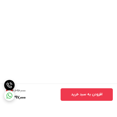
2,696,000
11
%
افزودن به سبد خرید
2,397,000