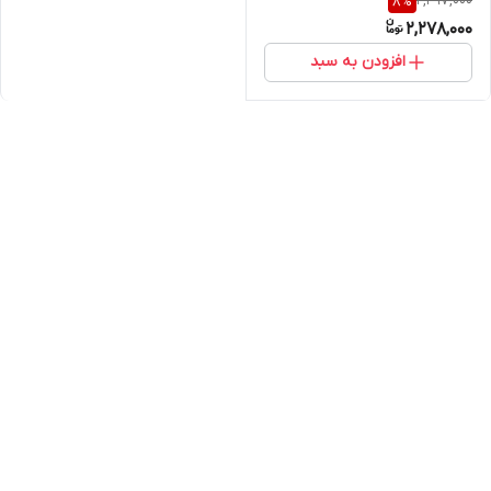
2,497,000
8
%
2,278,000
افزودن به سبد