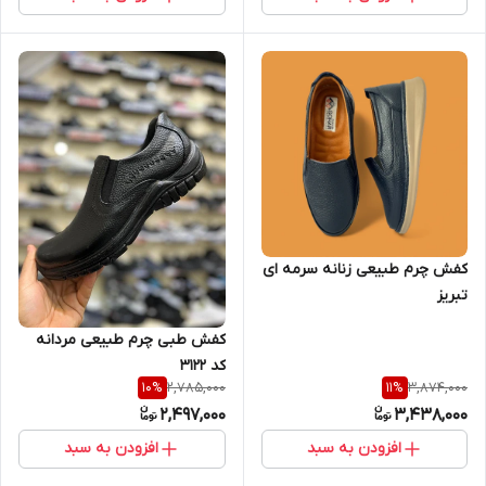
کفش چرم طبیعی زنانه سرمه ای
تبریز
کفش طبی چرم طبیعی مردانه
کد 3122
2,785,000
3,874,000
10
%
11
%
2,497,000
3,438,000
افزودن به سبد
افزودن به سبد