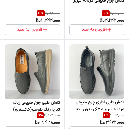
کفش چرم طبیعی مردانه تبریز
3,984,000
5,090,000
12
%
16
%
3,494,000
4,243,000
افزودن به سبد
افزودن به سبد
کفش طبی-اداری چرم طبیعی
کفش طبی چرم طبیعی زنانه
مردانه تبریز مشکی بدون بند
تبریز رنگ طوسی(خاکستری)
3,874,000
4,492,000
11
%
11
%
3,438,000
3,973,000