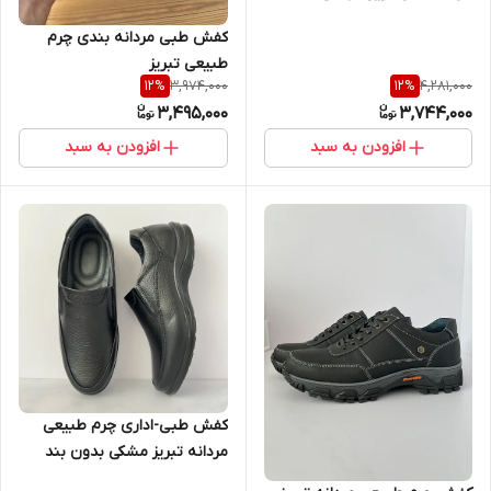
کفش طبی مردانه بندی چرم
طبیعی تبریز
3,974,000
4,281,000
12
%
12
%
3,495,000
3,744,000
افزودن به سبد
افزودن به سبد
کفش طبی-اداری چرم طبیعی
مردانه تبریز مشکی بدون بند