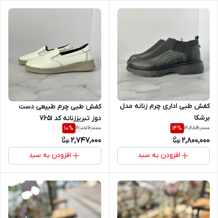
کفش طبی اداری چرم زنانه مدل
کفش طبی چرم طبیعی دست
برشکا
دوز تبریززنانه کد ۷۶۵۱
3,076,000
3,284,000
10
%
14
%
2,747,000
2,800,000
افزودن به سبد
افزودن به سبد