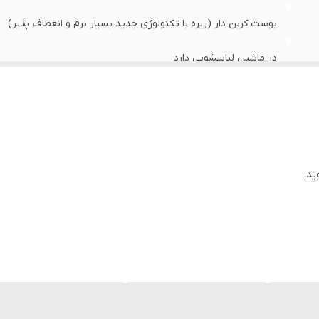
بوست کربن دار (زیره با تکنولوژی جدید بسیار نرم و انعطاف پذیر)
در ماشین لباسشویی دارد
استاندارد
زیره و رویه وارداتی مونتاژ ایران
روزمره/باشگاه/پیاده روی
ید.
عالی
بندی
زیره نرم و انعطاف پذیر وراحت
طبی