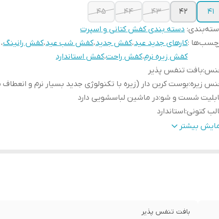
45
44
43
42
41
ته‌بندی
:
دسته بندی کفش کتانی و اسپرت
چسب‌ها :
کارهای جدید عید
،
کفش جدید
،
کفش شب عید
،
کفش رانینگ
،
کفش زیره نرم
،
کفش راحت
،
کفش استاندارد
نس
:
بافت تنفس پذیر
نس زیره
:
بوست کربن دار (زیره با تکنولوژی جدید بسیار نرم و انعطاف پ
ابلیت شست و شو
:
در ماشین لباسشویی دارد
لب کتونی
:
استاندارد
ور تولید کننده
:
زیره و رویه وارداتی مونتاژ ایران
مایش بیشتر
ارد استفاده
:
روزمره/باشگاه/پیاده روی
زان راحتی پا
:
عالی
حوه بسته شدن کفش
:
بندی
یژگی کفش
:
زیره نرم و انعطاف پذیر وراحت
یژگی کفی کفش
:
طبی
بافت تنفس پذیر