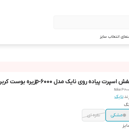
نمای انتخاب سایز
ش اسپرت پیاده روی نایک مدل p-6000زیره بوست کربن دار
Nike P-60
ند:
نایک
نگ
مشکی
نقره ای
یز