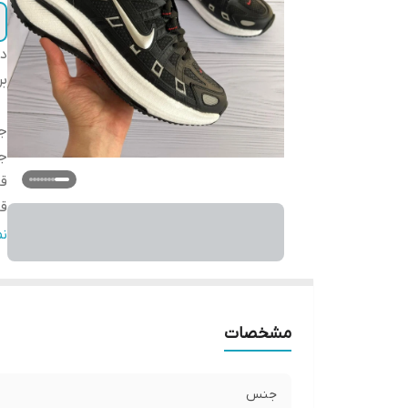
دس
بر
ج
ج
ق
قا
کش
ن
مو
می
ن
مشخصات
و
و
جنس