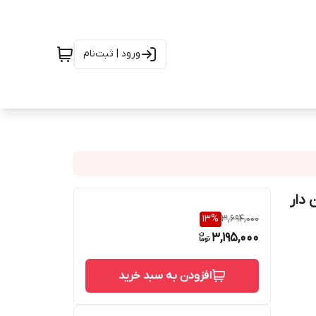
ورود | ثبت‌نام
13
%
3,694,000
3,195,000
افزودن به سبد خرید