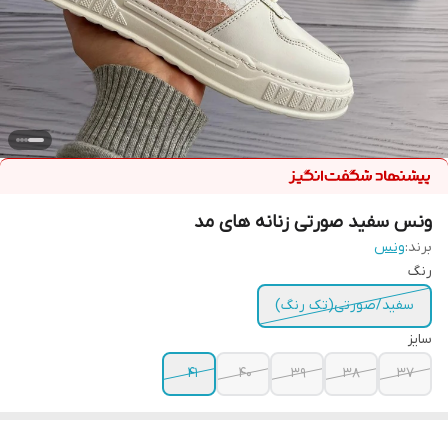
ونس سفید صورتی زنانه های مد
برند:
ونس
رنگ
سفید/صورتی(تک رنگ)
سایز
41
40
39
38
37