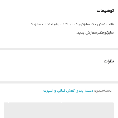
قالب کتونی
قالب کفش یک شماره کوچک میباشد.موقع
انتخاب سایزیک سایزبزرگترسفارش بدید
توضیحات
کشور تولید کننده
زیره و رویه وارداتی مونتاژ ایران
قالب کفش یک سایزکوچک میباشد.موقع انتخاب سایزیک
سایزکوچکترسفارش بدید.
موارد استفاده
روزمره/پیاده روی/باشگاه
میزان راحتی پا
عالی
نحوه بسته شدن
بندی
نظرات
کفش
ویژگی کفی کفش
طبی
دسته‌بندی
:
دسته بندی کفش کتانی و اسپرت