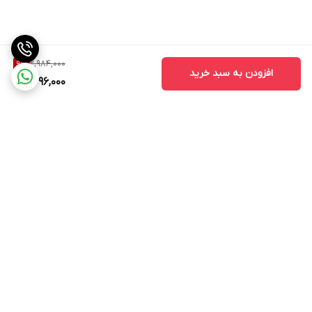
2,984,000
9
%
افزودن به سبد خرید
2,696,000
برگشت به بالا