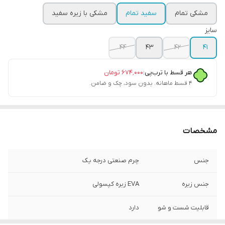
مشکی تمام
سفید تمام
مشکی با زیره سفید
سایز
44
43
42
41
هر قسط با ترب‌پی:
۶۷۴٬۰۰۰
تومان
۴ قسط ماهانه. بدون سود، چک و ضامن.
مشخصات
جنس
چرم صنعتی درجه یک
جنس زیره
EVA زیره کپسولی
قابلیت شست و شو
دارد