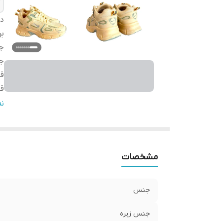
دس
بر
ج
ج
ق
قا
کش
ن
مو
می
ن
مشخصات
و
جنس
جنس زیره