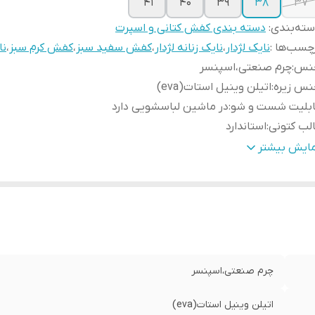
41
۴۰
۳۹
۳۸
۳۷
ته‌بندی
:
دسته بندی کفش کتانی و اسپرت
چسب‌ها :
نایک لژدار
،
نایک زنانه لژدار
،
کفش سفید سبز
،
کفش کرم سبز
،
نا
نس
:
چرم صنعتی،اسپنسر
نس زیره
:
اتیلن وینیل استات(eva)
ابلیت شست و شو
:
در ماشین لباسشویی دارد
لب کتونی
:
استاندارد
ور تولید کننده
:
ایران
مایش بیشتر
ارد استفاده
:
روزمره/ پیاده روی/ باشگاه
زان راحتی پا
:
خوب
حوه بسته شدن کفش
:
بندی
یژگی کفی کفش
:
طبی
چرم صنعتی،اسپنسر
اتیلن وینیل استات(eva)