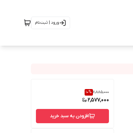
ورود | ثبت‌نام
10
%
2,885,000
2,577,000
افزودن به سبد خرید