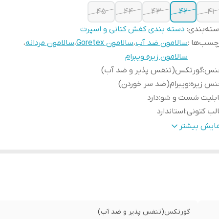
۴۵
۴۴
۴۳
۴۲
۴۱
ته‌بندی
:
دسته بندی کفش کتانی و اسپرت
چسب‌ها :
سالامون ضد آب
،
سالامون Goretex
،
سالامون مردانه
،
سالامون زیره ویبرام
نس
:
گورتکس(تنفس پذیر و ضد آب)
نس زیره
:
ویبرام(ضد سر خوردن)
ابلیت شست و شو
:
دارد
لب کتونی
:
استاندارد
ور تولید کننده
:
زیره و رویه وارداتی مونتاژ داخل
مایش بیشتر
زان راحتی پا
:
عالی
ارد استفاده
:
روزمره/باشگاه/ پیاده روی/طبیعت گردی
حوه بسته شدن کفش
:
بندی
یژگی کفی کفش
:
طبی
ژگی
رویه گورتکس(ضد آب و تنفس پذیر)/زیره ویبرام( ضد سر خو
فش
:
بند کشی/کفی طبی
گورتکس(تنفس پذیر و ضد آب)