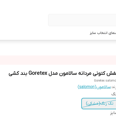
نمای انتخاب سایز
ش کتونی مردانه سالامون مدل Goretex بند کشی
Goretex salom
ند:
سالامون(salomon)
نگ
تک رنگ(مشکی)
یز