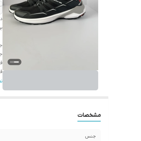
دس
بر
ج
ج
ق
قا
کش
ن
می
مو
ن
مشخصات
و
وی
ک
جنس