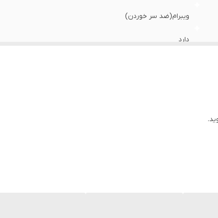
ویبرام(ضد سر خوردن)
دارد
استاندارد
زیره و رویه وارداتی مونتاژ داخل
عالی
ید.
روزمره/باشگاه/ پیاده روی/طبیعت گردی
بندی
طبی
رویه گورتکس(ضد آب و تنفس پذیر)/زیره ویبرام( ضد سر خوردن)