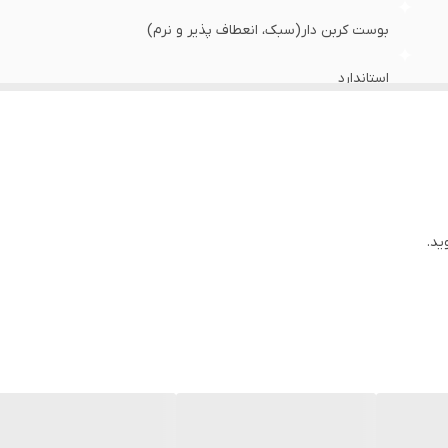
بوست کربن دار(سبک، انعطاف پذیر و نرم)
استاندارد
در ماشین لباسشویی دارد
روزمره، پیاده روی، راحتی
زیره و رویه وارداتی مونتاژ داخل
ید.
بندی
بسیارسبک و راحت و زیره نرم و انعطاف پذیر
عالی
طبی