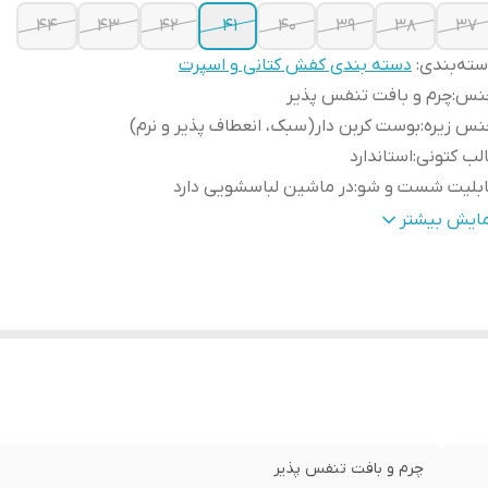
۴۴
۴۳
۴۲
۴۱
۴۰
۳۹
۳۸
۳۷
ته‌بندی
:
دسته بندی کفش کتانی و اسپرت
نس
:
چرم و بافت تنفس پذیر
نس زیره
:
بوست کربن دار(سبک، انعطاف پذیر و نرم)
لب کتونی
:
استاندارد
ابلیت شست و شو
:
در ماشین لباسشویی دارد
رد استفاده
:
روزمره، پیاده روی، راحتی
مایش بیشتر
ور تولید کننده
:
زیره و رویه وارداتی مونتاژ داخل
حوه بسته شدن کفش
:
بندی
یژگی های تخصصی کفش
:
بسیارسبک و راحت و زیره نرم و انعطاف پذیر
زان راحتی پا
:
عالی
یژگی کفی کفش
:
طبی
چرم و بافت تنفس پذیر