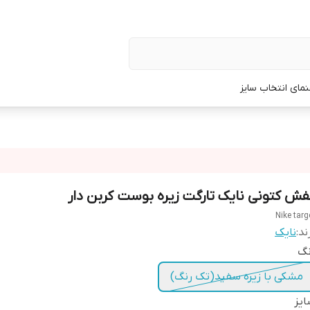
نمای انتخاب سایز
فش کتونی نایک تارگت زیره بوست کربن دار
Nike targ
ند:
نایک
نگ
مشکی با زیره سفید(تک رنگ)
یز