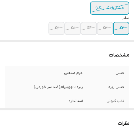
مشکی(تک رنگ)
سایز
۴۶
۴۵
۴۴
۴۳
۴۲
مشخصات
جنس
چرم صنعتی
جنس زیره
زیره pu،ویبرام(ضد سر خوردن)
قالب کتونی
استاندارد
موارد استفاده
روزمره، پیاده روی، طبیعت گردی و کوهنوردی
نظرات
کشور تولید کننده
ایران