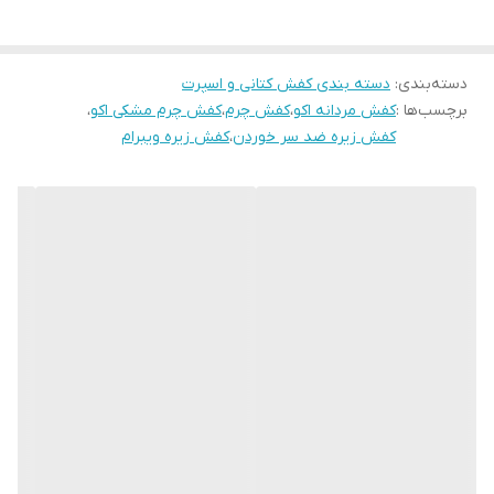
میزان راحتی پا
عالی
دسته‌بندی
:
دسته بندی کفش کتانی و اسپرت
نحوه بسته شدن
بندی
کفش
برچسب‌ها :
کفش مردانه اکو
،
کفش چرم
،
کفش چرم مشکی اکو
،
کفش زیره ضد سر خوردن
،
کفش زیره ویبرام
ویژگی کفی کفش
طبی