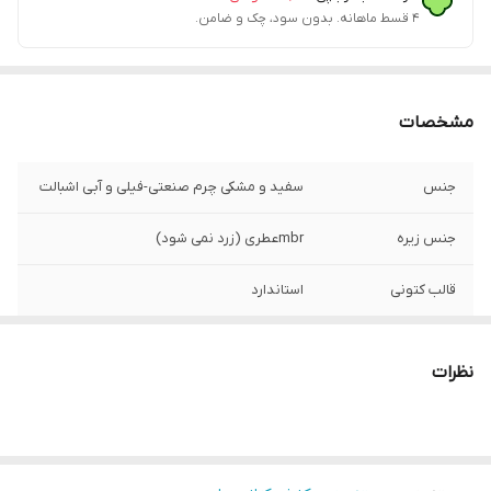
۴ قسط ماهانه. بدون سود، چک و ضامن.
مشخصات
جنس
سفید و مشکی چرم صنعتی-فیلی و آبی اشبالت
جنس زیره
mbrعطری (زرد نمی شود)
قالب کتونی
استاندارد
کشور تولید کننده
ایران
نظرات
موارد استفاده
روزمره
میزان راحتی پا
خوب