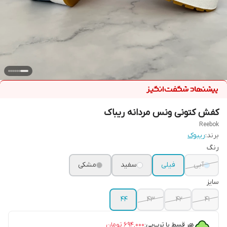
کفش کتونی ونس مردانه ریباک
Reebok
برند:
ریبوک
رنگ
آبی
فیلی
سفید
مشکی
سایز
۴۴
۴۳
۴۲
۴۱
هر قسط با ترب‌پی:
۶۹۴٬۰۰۰
تومان