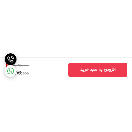
3,076,000
9
%
افزودن به سبد خرید
2,776,000