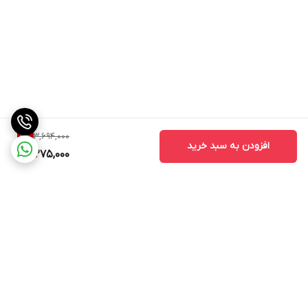
3,694,000
11
%
افزودن به سبد خرید
3,275,000
برگشت به بالا