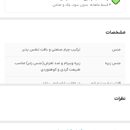
۴ قسط ماهانه. بدون سود، چک و ضامن.
مشخصات
جنس
ترکیب چرم صنعتی و بافت تنفس پذیر
جنس زیره
زیره ویبرام و ضد لغزش(جنس رابر) مناسب
طبیعت گردی و کوهنوردی
قابلیت شست و شو
در ماشین لباسشویی دارد
قالب کتونی
استاندارد
نظرات
کشور تولید کننده
زیره و رویه وارداتی مونتاژ ایران
موارد استفاده
روزمره، پیاده روی، کوهنوردی و طبیعت گردی