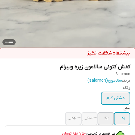
کفش کتونی سالامون زیره ویبرام
Salomon
برند:
سالامون(salomon)
رنگ
مشکی-کرم
سایز
44
43
42
41
هر قسط با ترب‌پی:
۸۱۸٬۷۵۰
تومان