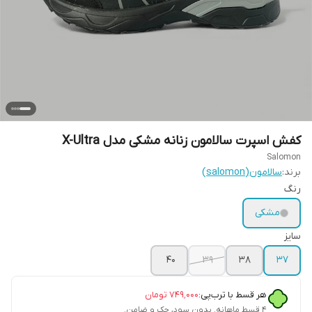
کفش اسپرت سالامون زنانه مشکی مدل X-Ultra
Salomon
برند:
سالامون(salomon)
رنگ
مشکی
سایز
۴۰
۳۹
۳۸
۳۷
هر قسط با ترب‌پی:
۷۴۹٬۰۰۰
تومان
۴ قسط ماهانه. بدون سود، چک و ضامن.