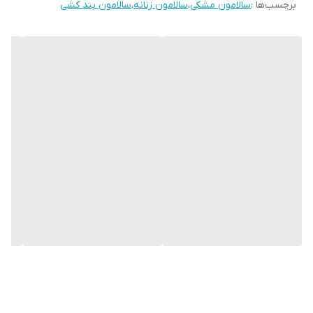
کفش
برچسب‌ها :
سالامون مشکی
،
سالامون زنانه
،
سالامون بند کشی
میزان راحتی پا
عالی
ویژگی کفش
بسیار سبک و راحت
ویژگی کفی کفش
طبی