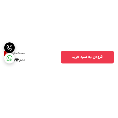
3,275,000
8
%
افزودن به سبد خرید
2,996,000
برگشت به بالا