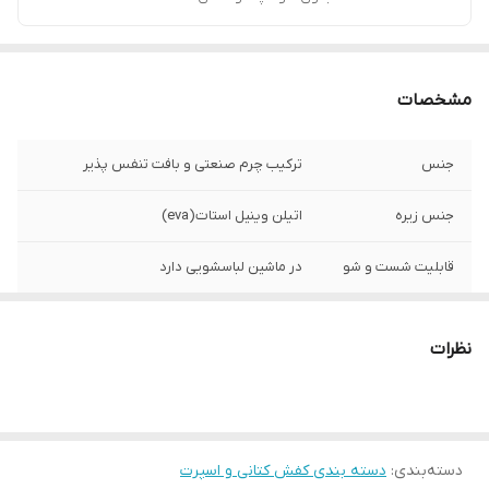
مشخصات
جنس
ترکیب چرم صنعتی و بافت تنفس پذیر
جنس زیره
اتیلن وینیل استات(eva)
قابلیت شست و شو
در ماشین لباسشویی دارد
کشور تولید کننده
زیره و رویه وارداتی مونتاژ ایران
نظرات
قالب کتونی
استاندارد
موارد استفاده
روزمره، باشگاه، راحتی
دسته‌بندی
:
دسته بندی کفش کتانی و اسپرت
نحوه بسته شدن
بند کشی