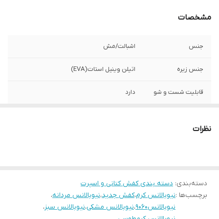
مشخصات
جنس
اشبالت/مش
جنس زیره
اتیلن وینیل استات(EVA)
قابلیت شست و شو
دارد
قالب کتونی
استاندارد
نظرات
کشور تولید کننده
زیره و رویه وارداتی مونتاژ ایران
نحوه بسته شدن
بندی
کفش
دسته‌بندی
:
دسته بندی کفش کتانی و اسپرت
برچسب‌ها :
موارد استفاده
نیوبالانس کرم
،
کفش جدید
،
روزمره/پیاده روی/باشگاه
نیوبالانس مردانه
،
نیوبالانس9060
،
نیوبالانس مشکی
،
نیوبالانس سبز
،
میزان راحتی پا
عالی
نیوبالانس کرمطوسی