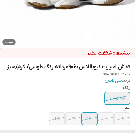
کفش اسپرت نیوبالانس9060مردانه رنگ طوسی/ کرم/سبز
new balance9060
برند:
نیوبالانس
رنگ
طوسی
سایز
45
44
43
42
41