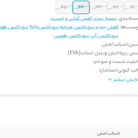
45
44
43
42
41
ته‌بندی
:
دسته بندی کفش کتانی و اسپرت
چسب‌ها :
کفش جدید
،
نیوبالانس مردانه
،
نیوبالانس9060
،
نیوبالانس طو
نیوبالانس آبی
،
نیوبالانس طوسی
نس
:
اشبالت/مش
نس زیره
:
اتیلن وینیل استات(EVA)
ابلیت شست و شو
:
دارد
لب کتونی
:
استاندارد
ور تولید کننده
:
زیره و رویه وارداتی مونتاژ ایران
مایش بیشتر
حوه بسته شدن کفش
:
بندی
ارد استفاده
:
روزمره/پیاده روی/باشگاه
زان راحتی پا
:
عالی
یژگی کفی کفش
:
طبی
اشبالت/مش