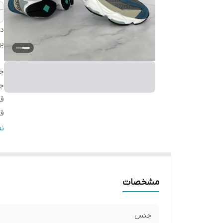
دس
بر
ج
ج
ق
قا
کش
ن
ن
مو
می
مشخصات
و
جنس