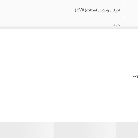
اتیلن وینیل استات(EVA)
دارد
استاندارد
زیره و رویه وارداتی مونتاژ ایران
بندی
ید.
روزمره/پیاده روی/باشگاه
عالی
طبی