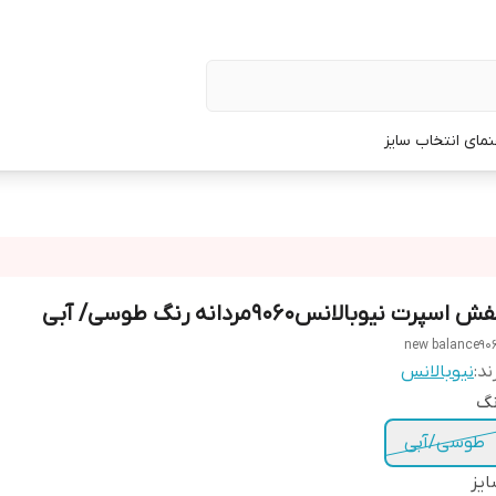
نمای انتخاب سایز
ش اسپرت نیوبالانس9060مردانه رنگ طوسی/ آبی
new balance90
ند:
نیوبالانس
نگ
طوسی/آبی
یز