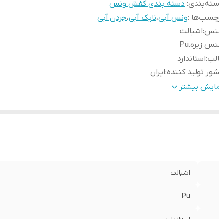
ته‌بندی
:
دسته بندی کفش ونس
چسب‌ها :
ونس آبی
،
نایک آبی
،
جردن آبی
نس
:
اشبالت
نس زیره
:
Pu
الب
:
استاندارد
ور تولید کننده
:
ایران
ارد استفاده
:
روزمره
مایش بیشتر
زان راحتی پا
:
خوب
حوه بسته شدن کفش
:
بندی
اشبالت
Pu