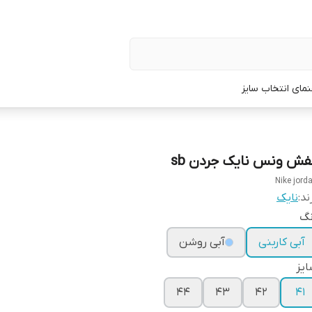
نمای انتخاب سایز
فش ونس نایک جردن sb
Nike jord
ند:
نایک
نگ
آبی کاربنی
آبی روشن
یز
۴۴
۴۳
۴۲
۴۱