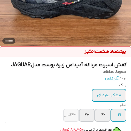
کفش اسپرت مردانه آدیداس زیره بوست مدلJAGUAR
adidas Jaguar
برند:
آدیداس
رنگ
مشکی نقره ای
سایز
۴۴
۴۳
۴۲
۴۱
هر قسط با ترب‌پی:
۸۱۸٬۷۵۰
تومان