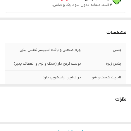
۴ قسط ماهانه. بدون سود، چک و ضامن.
مشخصات
جنس
چرم صنعتی و بافت اسپیسر تنفس پذیر
جنس زیره
بوست کربن دار (سبک و نرم و انعطاف پذیر)
قابلیت شست و شو
در ماشین لباسشویی دارد
قالب کتونی
استاندارد
نظرات
کشور تولید کننده
زیره و رویه وارداتی مونتاژ داخل
مورد استفاده
روزمره، پیاده روی و باشگاه