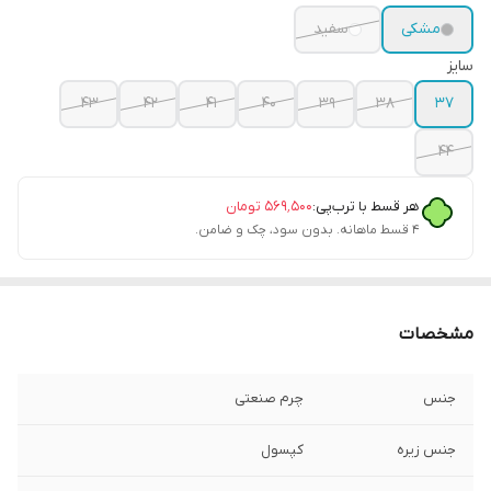
مشکی
سفید
سایز
43
42
41
40
39
38
37
44
هر قسط با ترب‌پی:
۵۶۹٬۵۰۰
تومان
۴ قسط ماهانه. بدون سود، چک و ضامن.
مشخصات
جنس
چرم صنعتی
جنس زیره
کپسول