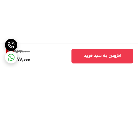
2,497,000
8
%
افزودن به سبد خرید
2,278,000
برگشت به بالا