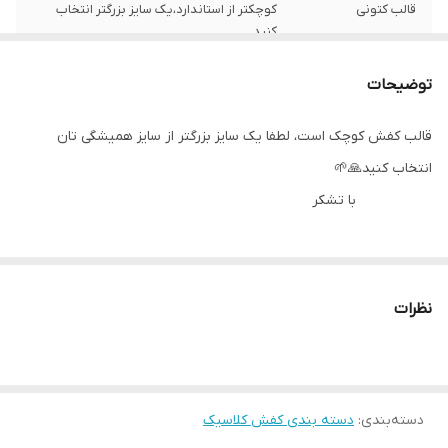
قالب کتونی
کوچکتر از استاندارد،یک سایز بزرگتر انتخاب
کنید
میزان راحتی پا
عالی
توضیحات
موارد استفاده
روزمره/اسپرت
قالب کفش کوچک است، لطفا یک سایز بزرگتر از سایز همیشگی تان
انتخاب کنید🙏🌱
نحوه بسته شدن
بندی
کفش
با تشکر
ویژگی کفی کفش
طبی
نظرات
دسته‌بندی
:
دسته بندی کفش کلاسیک