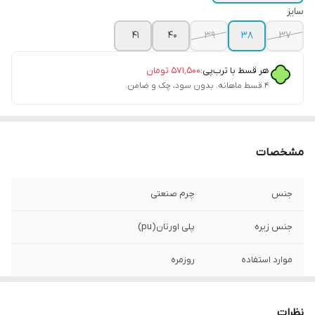
سایز
41
40
39
38
37
هر قسط با ترب‌پی:
۵۷۱٬۵۰۰
تومان
۴ قسط ماهانه. بدون سود، چک و ضامن.
مشخصات
جنس
چرم صنعتی
جنس زیره
پلی اورتان(pu)
موارد استفاده
روزمره
نحوه بسته شدن
بندی
کفش
نظرات