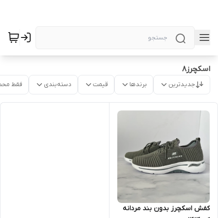
اسکچرز۸
جدیدترین
برندها
قیمت
دسته‌بندی
فقط محص
کفش اسکچرز بدون بند مردانه