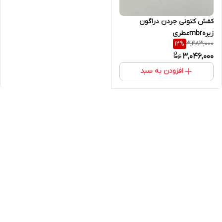
کفش کتونی جردن دراگون
زیرهmbrعطری
3,483,000
12
%
3,046,000
افزودن به سبد