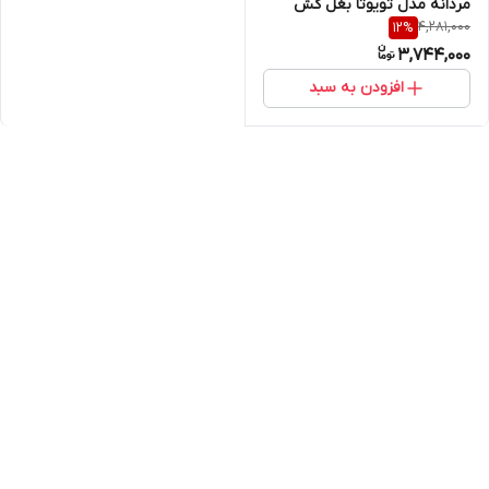
مردانه مدل تویوتا بغل کش
4,281,000
12
%
3,744,000
افزودن به سبد