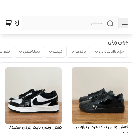
جردن ورنی
پربازدیدترین
برندها
قیمت
دسته‌بندی
فقط م
کفش ونس نایک جردن تراویس
کفش ونس نایک جردن سفید/