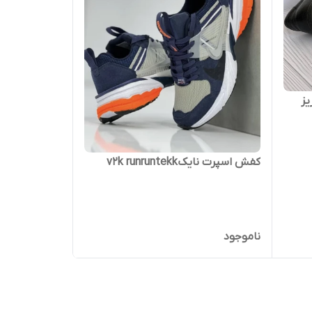
کفش اسپرت نایکv2k runruntekk
ناموجود