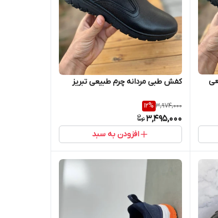
عی
کفش طبی مردانه چرم طبیعی تبریز
12
%
3,974,000
3,495,000
افزودن به سبد