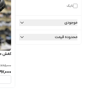
نایک
موجودی
محدوده قیمت
کفش طبی
,785,000
497,000