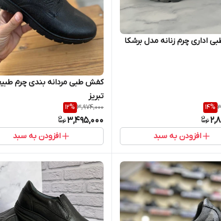
 اداری چرم زنانه مدل برشکا
کفش طبی مردانه بندی چرم طبی
تبریز
12
%
3,974,000
14
%
3
3,495,000
2,
افزودن به سبد
افزودن به سبد