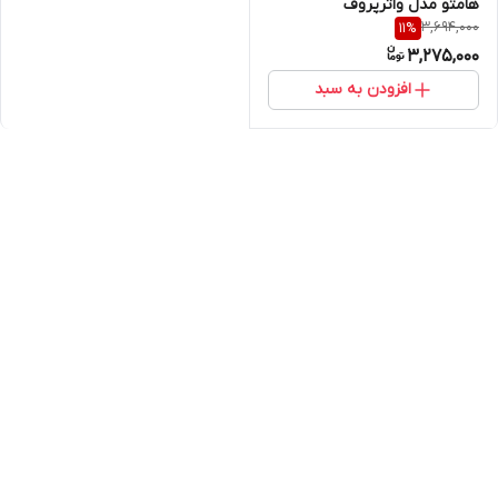
هامتو مدل واترپروف
3,694,000
11
%
3,275,000
افزودن به سبد