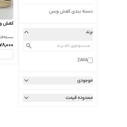
دسته بندی کفش ونس
کفش ونس
برند
2,497,000
278,000
ZARA
موجودی
محدوده قیمت