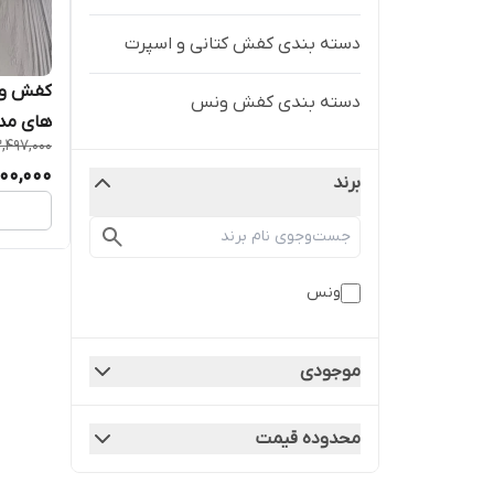
دسته بندی کفش کتانی و اسپرت
کفش ون
دسته بندی کفش ونس
های مد
2,497,000
700,000
برند
ونس
موجودی
محدوده قیمت