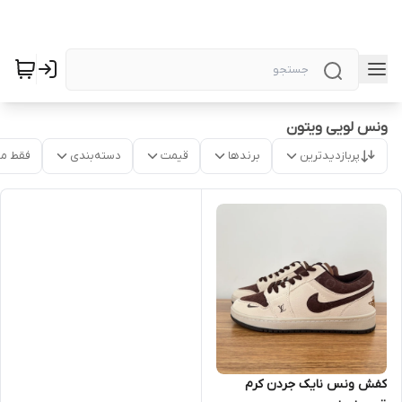
ونس لویی ویتون
پربازدیدترین
برندها
قیمت
دسته‌بندی
فقط م
کفش ونس نایک جردن کرم