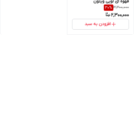
قهوه ای لویی ویتون
3,300,000
30
%
2,300,000
افزودن به سبد