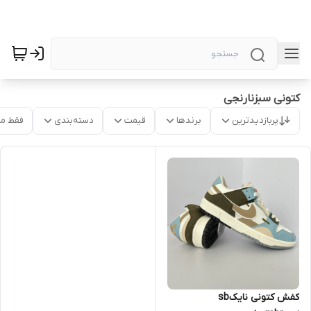
کتونی سبزنارنجی
پربازدیدترین
برندها
قیمت
دسته‌بندی
فقط م
کفش کتونی نایکsb