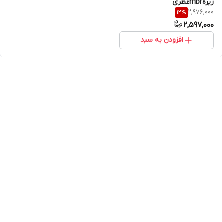
زیرهmbrعطری
2,976,000
12
%
2,597,000
افزودن به سبد