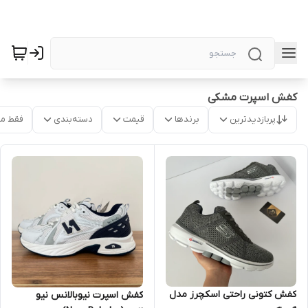
کفش اسپرت مشکی
پربازدیدترین
برندها
قیمت
دسته‌بندی
فقط م
کفش کتونی راحتی اسکچرز مدل
کفش اسپرت نیوبالانس نیو