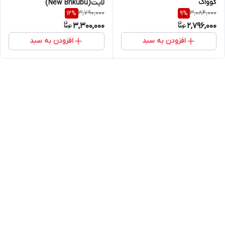
گوواک
لایت(New Bnkubu)
3,790,000
3,084,000
12
%
9
%
3,300,000
2,796,000
افزودن به سبد
افزودن به سبد