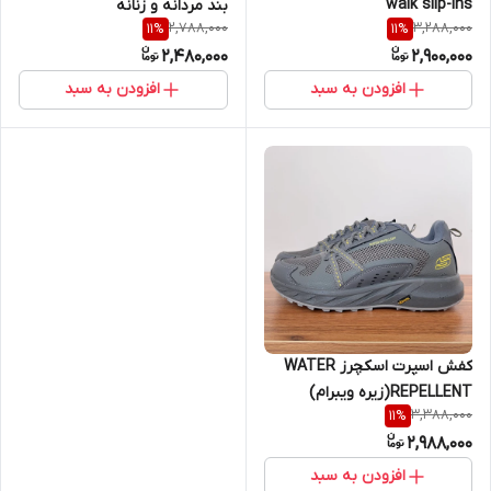
walk slip-ins
بند مردانه و زنانه
2,788,000
3,288,000
11
%
11
%
2,480,000
2,900,000
افزودن به سبد
افزودن به سبد
کفش اسپرت اسکچرز WATER
REPELLENT(زیره ویبرام)
3,388,000
11
%
2,988,000
افزودن به سبد