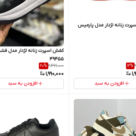
رت زنانه لژدار مدل پارمیس
کفش اسپرت زنانه لژدار مدل فش
49455
20
%
2,497,000
12
%
1,990,000
1,
افزودن به سبد
افزودن به سبد