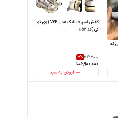
کفش اسپرت نایک مدل V2K (وی تو
کی )کد 1052
ن کد
16
%
3,493,000
2,900,000
افزودن به سبد