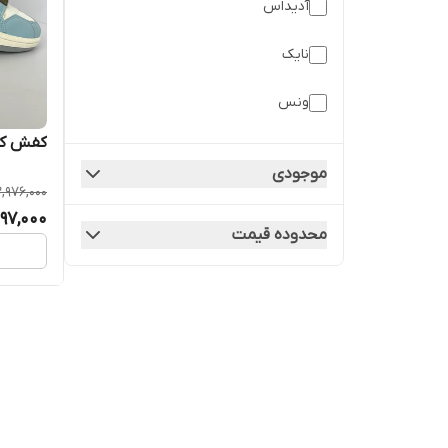
آدیداس
نایک
ونس
کفش کتونی نا
موجودی
2,976,000
597,000
محدوده قیمت