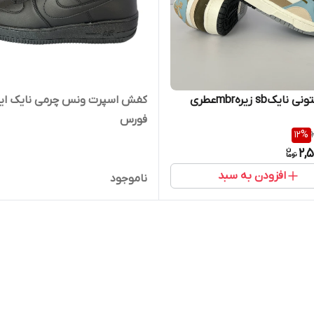
یکsb زیرهmbrعطری
کفش اسپرت ونس چرمی نایک ایر
فورس
12
%
2,
افزودن به سبد
ناموجود