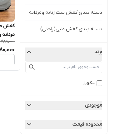
دسته بندی کفش ست زنانه ومردانه
کفش طب
دسته بندی کفش طبی(راحتی)
مردانه و
,788,000
80,000
برند
اسکچرز
موجودی
محدوده قیمت