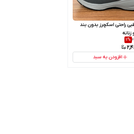
ی راحتی اسکچرز بدون بند
 زنانه
11
%
2
2,4
افزودن به سبد