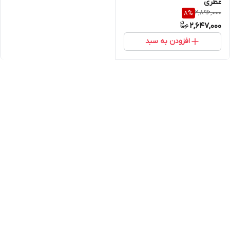
عطری
2,896,000
8
%
2,647,000
افزودن به سبد