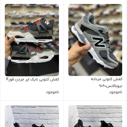
کفش کتونی مردانه
کفش کتونی نایک ایر جردن فور4
نیوبالانس9060
ناموجود
ناموجود