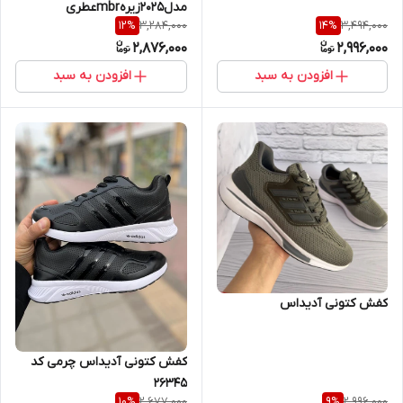
مدل2025زیرهmbrعطری
3,284,000
3,494,000
12
%
14
%
2,876,000
2,996,000
افزودن به سبد
افزودن به سبد
کفش کتونی آدیداس
کفش کتونی آدیداس چرمی کد
26345
2,677,000
2,996,000
10
%
9
%