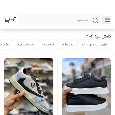
کفش عید 1404
پربازدیدترین
برندها
قیمت
دسته‌بندی
فقط م