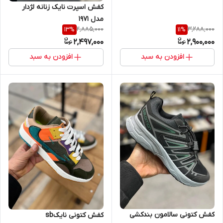
کفش اسپرت نایک زنانه لژدار
مدل 1971
2,885,000
3,288,000
13
%
11
%
2,497,000
2,900,000
افزودن به سبد
افزودن به سبد
کفش کتونی سالامون بندکشی
کفش کتونی نایکsb