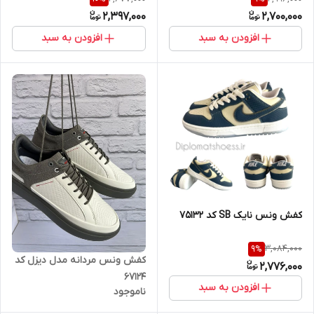
2,397,000
2,700,000
افزودن به سبد
افزودن به سبد
کفش ونس نایک SB کد 75132
3,084,000
9
%
کفش ونس مردانه مدل دیزل کد
2,776,000
67124
افزودن به سبد
ناموجود