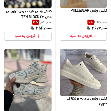
کفش ونس PULL&BEAR
کفش ونس نایک جردن تراویس
مدل TEN BLOCK 43
2,896,000
2,976,000
12
%
10
%
2,547,000
2,677,000
افزودن به سبد
افزودن به سبد
کفش ونس مردانه برشکا کد
67123