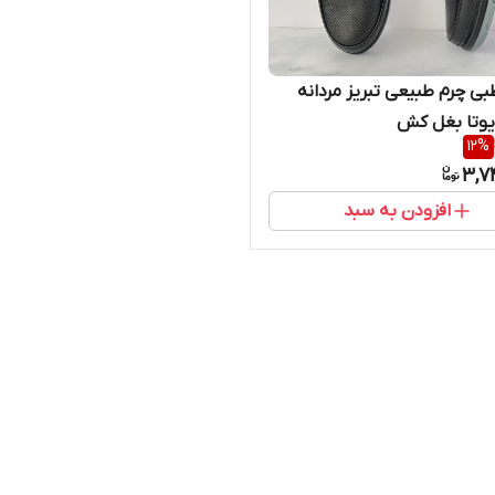
 چرم طبیعی تبریز مردانه
یوتا بغل کش
12
%
3,7
افزودن به سبد