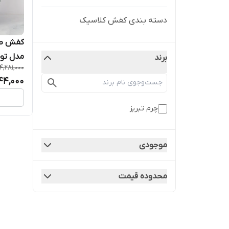
دسته بندی کفش کلاسیک
کفش طبی
مدل تو
برند
4,281,000
44,000
چرم تبریز
موجودی
محدوده قیمت