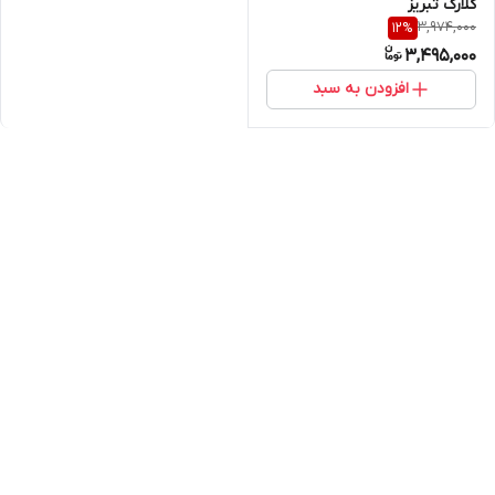
کلارک تبریز
3,974,000
12
%
3,495,000
افزودن به سبد