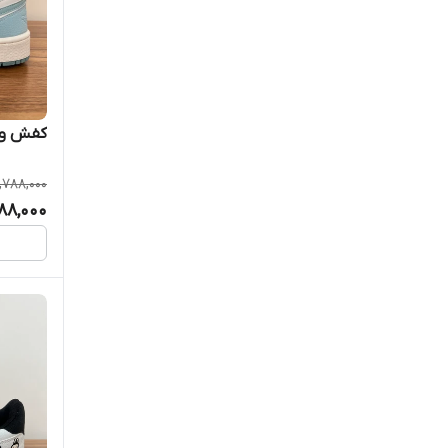
کفش ون
,788,000
88,000