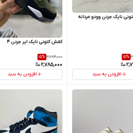
نی نایک جردن وودو مردانه
کفش کتونی نایک ایر جردن 4
15
%
3,284,000
15
%
3
2,785,000
2,
افزودن به سبد
افزودن به سبد