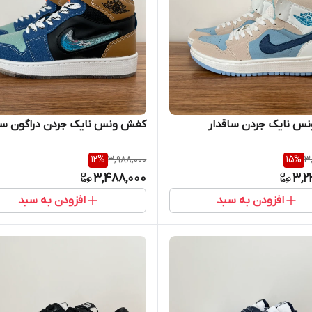
س نایک جردن ساقدار
کفش ونس نایک جردن دراگون سا
12
%
3,988,000
15
%
3
3,488,000
3,2
افزودن به سبد
افزودن به سبد