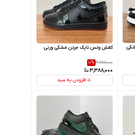
شکی
کفش ونس نایک جردن مشکی ورنی
10
%
3,788,000
3,388,000
افزودن به سبد