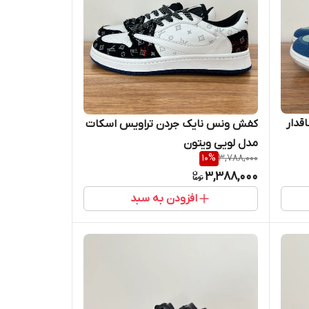
قدار
کفش ونس نایک جردن تراویس اسکات
مدل لویی ویتون
10
%
3,788,000
3,388,000
افزودن به سبد