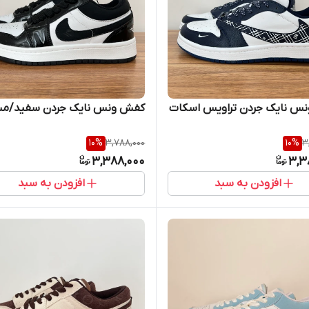
س نایک جردن تراویس اسکات
کفش ونس نایک جردن سفید/م
10
%
3,788,000
10
%
3
3,388,000
3,3
افزودن به سبد
افزودن به سبد