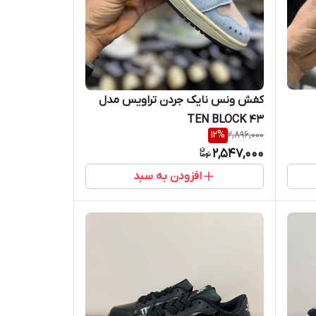
کفش ونس نایک جردن تراویس مدل
TEN BLOCK 43
12
%
2,896,000
2,547,000
افزودن به سبد