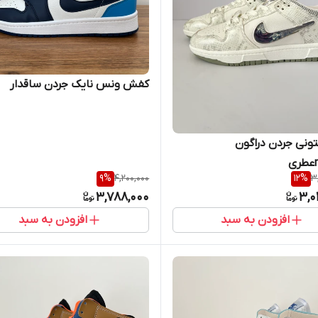
کفش ونس نایک جردن ساقدار
نی جردن دراگون
9
%
4,200,000
12
%
3
3,788,000
3,0
افزودن به سبد
افزودن به سبد