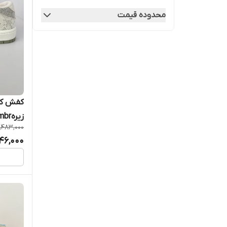
محدوده قیمت
کفش کتو
زیرهmbrعطری
,483,000
46,000