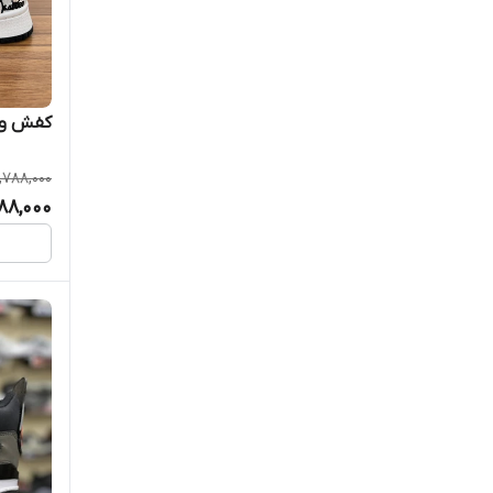
کفش ون
,788,000
88,000