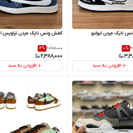
س نایک جردن لبولبو
کفش ونس نایک جردن تراویس ا
14
%
2,788,000
10
%
3
2,388,000
3,3
افزودن به سبد
افزودن به سبد