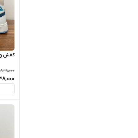
کفش ون
,838,000
38,000