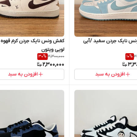
س نایک جردن سفید /آبی
کفش ونس نایک جردن کرم قهوه 
لویی ویتون
30
%
3,300,000
10
%
3
2,300,000
3,3
افزودن به سبد
افزودن به سبد