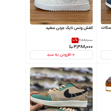
سکات
کفش ونس نایک جردن سفید
10
%
3,788,000
3,388,000
افزودن به سبد