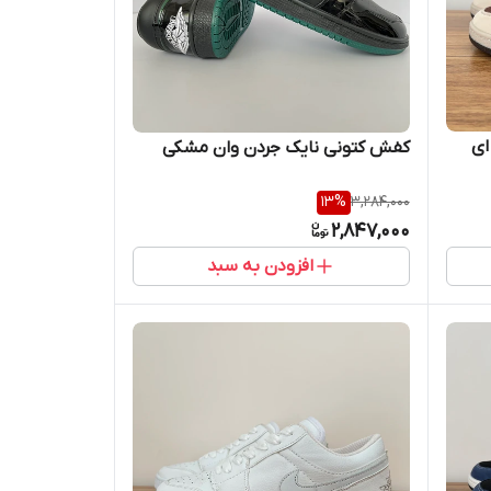
ای
کفش کتونی نایک جردن وان مشکی
13
%
3,284,000
2,847,000
افزودن به سبد