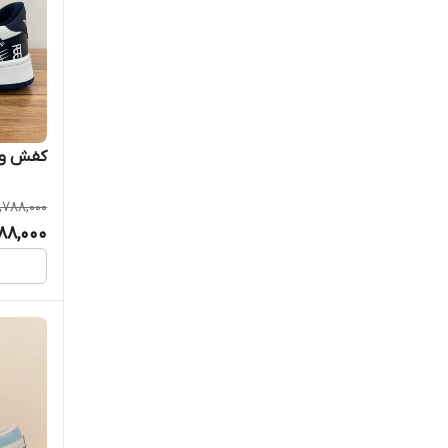
کفش ون
,788,000
88,000