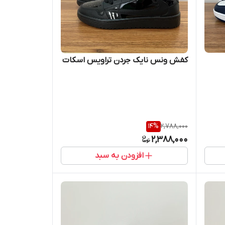
کفش ونس نایک جردن تراویس اسکات
14
%
2,788,000
2,388,000
افزودن به سبد