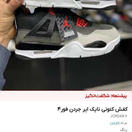
کفش کتونی نایک ایر جردن فور4
JORDAN 4
برند:
جردن
رنگ