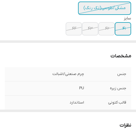
مشکی/طوسی(تک رنگ)
سایز
44
43
42
41
مشخصات
جنس
چرم صنعتی/اشبالت
جنس زیره
PU
قالب کتونی
استاندارد
مورد استفاده
روزمره
نظرات
کشور تولید کننده
بالاترین کیفیت ایران