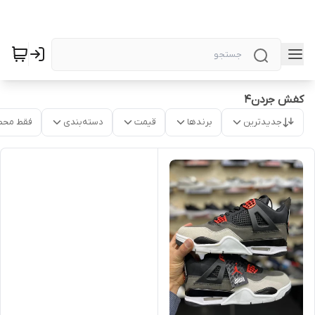
کفش جردن4
جدیدترین
برندها
قیمت
دسته‌بندی
فقط محص