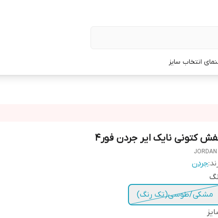
نمای انتخاب سایز
فش کتونی نایک ایر جردن فور4
JORDAN
ند:
جردن
نگ
مشکی/طوسی(تک رنگ)
یز