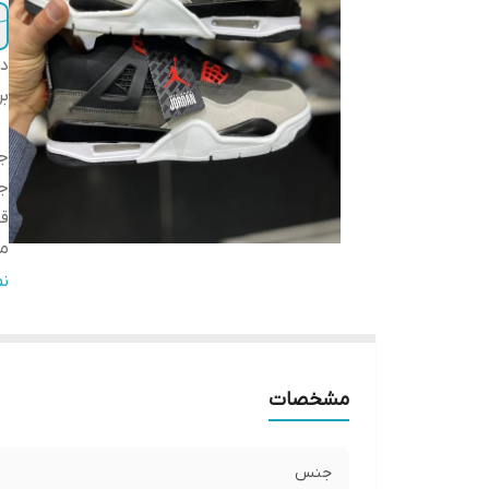
دس
بر
ج
ج
قا
مو
کش
ن
مشخصات
جنس