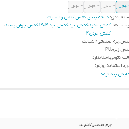
44
43
42
41
ته‌بندی
:
دسته بندی کفش کتانی و اسپرت
چسب‌ها :
کفش جدید
،
کفش عید
،
کفش عید 1404
،
کفش جوان پسند
،
کفش جردن4
نس
:
چرم صنعتی/اشبالت
نس زیره
:
PU
لب کتونی
:
استاندارد
رد استفاده
:
روزمره
ور تولید کننده
:
بالاترین کیفیت ایران
مایش بیشتر
چرم صنعتی/اشبالت