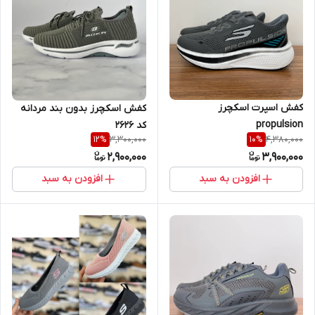
کفش اسپرت اسکچرز
کفش اسکچرز بدون بند مردانه
propulsion
کد ۲۶۲۶
3,300,000
4,380,000
12
%
10
%
2,900,000
3,900,000
افزودن به سبد
افزودن به سبد