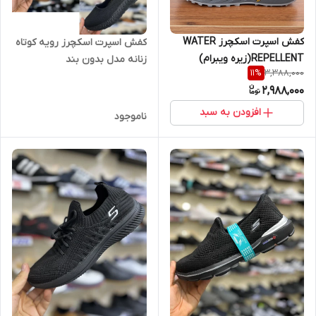
کفش اسپرت اسکچرز WATER
کفش اسپرت اسکچرز رویه کوتاه
REPELLENT(زیره ویبرام)
زنانه مدل بدون بند
3,388,000
11
%
2,988,000
افزودن به سبد
ناموجود