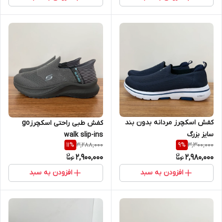
کفش اسکچرز مردانه بدون بند
کفش طبی راحتی اسکچرزgo
سایز بزرگ
walk slip-ins
3,288,000
3,300,000
11
%
9
%
2,900,000
2,980,000
افزودن به سبد
افزودن به سبد