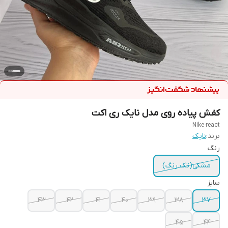
کفش پیاده روی مدل نایک ری اکت
Nike-react
برند:
نایک
رنگ
مشکی(تک رنگ)
سایز
43
42
41
40
39
38
37
45
44