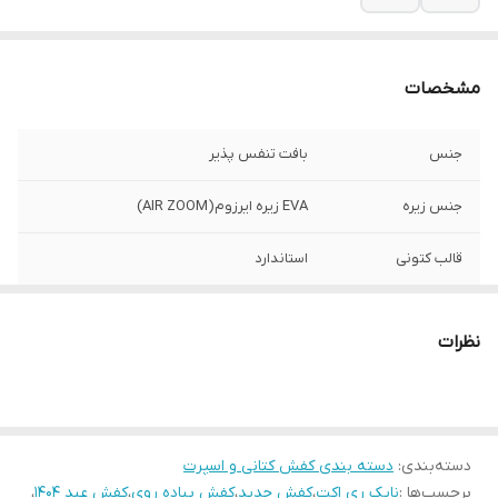
مشخصات
جنس
بافت تنفس پذیر
جنس زیره
EVA زیره ایرزوم(AIR ZOOM)
قالب کتونی
استاندارد
قابلیت شست و شو
در ماشین لباسشویی/با دست/خشکشویی
نظرات
کشور تولید کننده
بالاترین کیفیت ایران
موارد استفاده
روزمره/پیاده روی/باشگاه
دسته‌بندی
:
دسته بندی کفش کتانی و اسپرت
میزان راحتی پا
عالی
برچسب‌ها :
نایک ری اکت
،
کفش جدید
،
کفش پیاده روی
،
کفش عید 1404
،