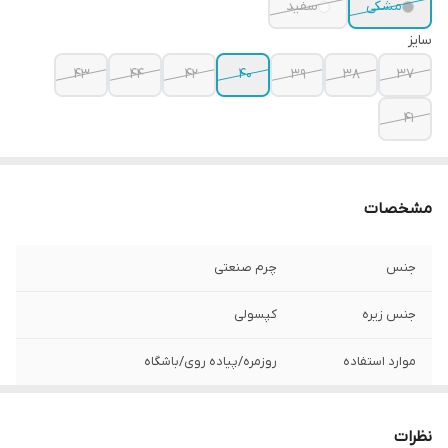
مشکی
سفید
سایز
43
44
42
40
39
38
37
41
مشخصات
جنس
چرم صنعتی
جنس زیره
کپسولی
موارد استفاده
روزمره/پیاده روی/باشگاه
نحوه بسته شدن
بندی
کفش
نظرات