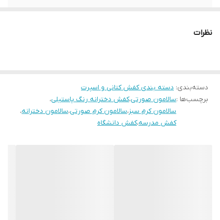
قالب کتونی
استاندارد
نظرات
کشور تولید کننده
ایران
میزان راحتی پا
عالی
دسته‌بندی
:
دسته بندی کفش کتانی و اسپرت
نحوه بسته شدن
بندی
کفش
برچسب‌ها :
سالامون صورتی
،
کفش دخترانه رنگ پاستیلی
،
سالامون کرم سبز
،
سالامون کرم صورتی
،
سالامون دخترانه
،
ویژگی کفی کفش
طبی
کفش مدرسه
،
کفش دانشگاه