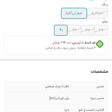
رنگ
سبز/کرم
صورتی/کرم
سایز
۴۰
۳۹
۳۸
۳۷
هر قسط با ترب‌پی:
۶۹۴٬۰۰۰
تومان
۴ قسط ماهانه. بدون سود، چک و ضامن.
مشخصات
جنس
بافت/ چرم صنعتی
جنس زیره
پلی اورتان(pu)
قابلیت شست و شو
دارد