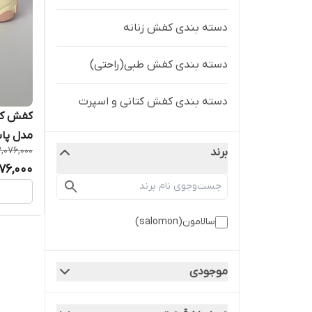
دسته بندی کفش زنانه
دسته بندی کفش طبی(راحتی)
دسته بندی کفش کتانی و اسپرت
کفش کتو
مدل پاستی
,076,000
برند
776,000
سالامون(salomon)
موجودی