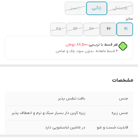
مشکی
آبی
سبز
سایز
۴۵
۴۴
۴۳
۴۲
۴۱
هر قسط با ترب‌پی:
۸۱۱٬۵۰۰
تومان
۴ قسط ماهانه. بدون سود، چک و ضامن.
مشخصات
جنس
بافت تنفس پذیر
جنس زیره
زیره کربن دار بسیار سبک و نرم و انعطاف پذیر
قابلیت شست و شو
در ماشین لباسشویی دارد