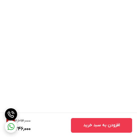
3,694,000
12
%
افزودن به سبد خرید
3,246,000