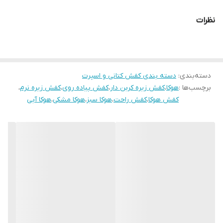
قالب کتونی
استاندارد
نظرات
کشور تولید کننده
زیره رویه وارداتی مونتاژ داخل
مورد استفاده
روزمره، پیاده روی، راحتی
دسته‌بندی
:
دسته بندی کفش کتانی و اسپرت
میزان راحتی پا
عالی
برچسب‌ها :
هوکا
،
کفش زیره کربن دار
،
کفش پیاده روی
،
کفش زیره نرم
،
کفش هوکا
،
کفش راحت
،
هوکا سبز
،
هوکا مشکی
،
هوکا آبی
نحوه بسته شدن
بندی
کفش
ویژگی کفی کفش
طبی
ویژگی کفش
سبک، راحت، زیره نرم